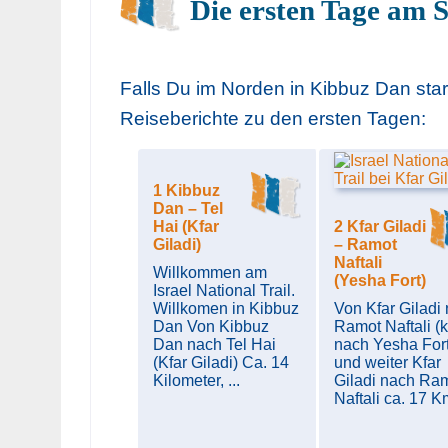
Die ersten Tage am S
Falls Du im Norden in Kibbuz Dan start
Reiseberichte zu den ersten Tagen:
1 Kibbuz
Dan – Tel
Hai (Kfar
2 Kfar Giladi
Giladi)
– Ramot
Naftali
Willkommen am
(Yesha Fort)
Israel National Trail.
Willkomen in Kibbuz
Von Kfar Giladi
Dan Von Kibbuz
Ramot Naftali (
Dan nach Tel Hai
nach Yesha Fort
(Kfar Giladi) Ca. 14
und weiter Kfar
Kilometer, ...
Giladi nach Ra
Naftali ca. 17 Km