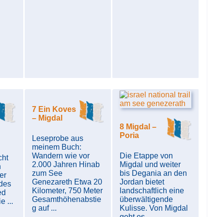
7 Ein Koves
– Migdal
8 Migdal –
Poria
Leseprobe aus
meinem Buch:
Wandern wie vor
Die Etappe von
cht
2.000 Jahren Hinab
Migdal und weiter
n
zum See
bis Degania an den
er
Genezareth Etwa 20
Jordan bietet
 des
Kilometer, 750 Meter
landschaftlich eine
ed
Gesamthöhenabstie
überwältigende
 ...
g auf ...
Kulisse. Von Migdal
geht es ...