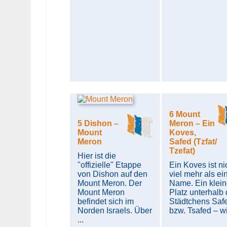
6 Mount
5 Dishon –
Meron – Ein
Mount
Koves,
Meron
Safed (Tzfat/
Tzefat)
Hier ist die
"offizielle" Etappe
Ein Koves ist ni
von Dishon auf den
viel mehr als ei
Mount Meron. Der
Name. Ein klein
Mount Meron
Platz unterhalb
befindet sich im
Städtchens Saf
Norden Israels. Über
bzw. Tsafed – wie
...