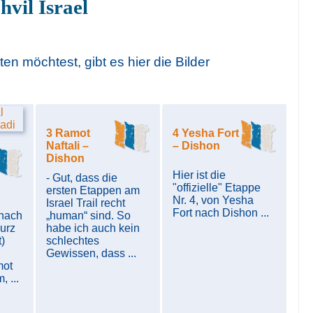
hvil Israel
en möchtest, gibt es hier die Bilder
3 Ramot
4 Yesha Fort
Naftali –
– Dishon
Dishon
Hier ist die
- Gut, dass die
"offizielle" Etappe
ersten Etappen am
Nr. 4, von Yesha
Israel Trail recht
Fort nach Dishon ...
 nach
„human“ sind. So
kurz
habe ich auch kein
)
schlechtes
Gewissen, dass ...
mot
, ...